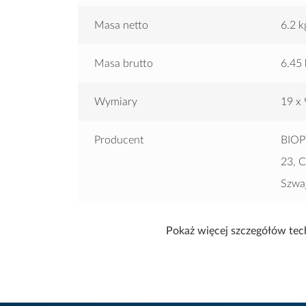
Masa netto
6.2 k
Masa brutto
6.45 
Wymiary
19 x 
Producent
BIOP
23, 
Szwaj
Wyprodukowano w
Szwaj
Pokaż więcej szczegółów tec
Gwarancja
2 lat
Wymiary
19 x 