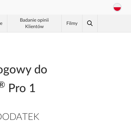
Badanie opinii
je
Filmy
Klientów
łogowy do
®
Pro 1
DODATEK