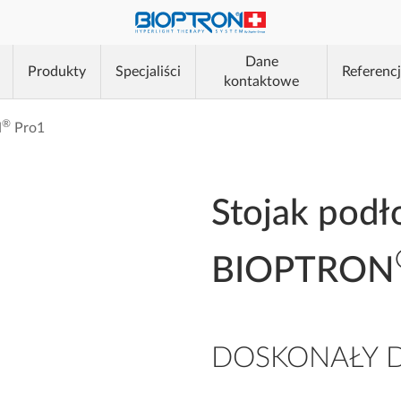
®
Dane
Produkty
Specjaliści
Referenc
kontaktowe
®
®
N
Pro1
®
Stojak pod
BIOPTRON
DOSKONAŁY 