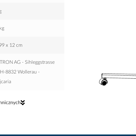
g
kg
99 x 12 cm
TRON AG - Sihleggstrasse
CH-8832 Wollerau -
caria
carii
hnicznych
a
99 x 12 cm