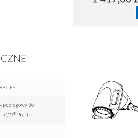
ICZNE
991-FS
ak podłogowy do
®
PTRON
Pro 1