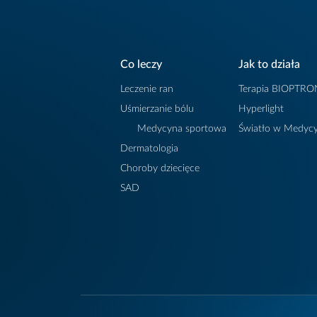
Certyfikaty / deklaracja
* Dek
dyre
Co leczy
Jak to działa
93/4
Leczenie ran
Terapia BIOPTRO
produ
Uśmierzanie bólu
Hyperlight
zgło
Medycyna sportowa
Światło w Medycy
w Urz
Dermatologia
Prod
Choroby dziecięce
SAD
Wyro
Prod
Zgod
elekt
zapew
1348