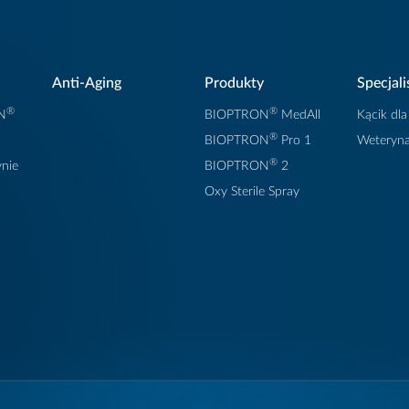
laracja zgodności z
ktywą medyczną
Anti-Aging
Produkty
Specjali
2/EWG wydana przez
®
®
N
BIOPTRON
MedAll
Kącik dla
centa. * Potwierdzenie
®
BIOPTRON
Pro 1
Weteryna
szenia wyrobu medycznego
®
nie
BIOPTRON
2
ędzie Rejestracji
Oxy Sterile Spray
uktów Leczniczych,
bów Medycznych i
uktów Biobójczych *
ność CE dla urządzeń
rycznych. * Certyfikat
nienia jakości (EN ISO
5)