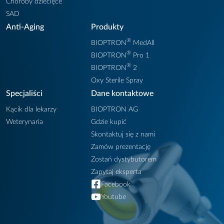
Choroby dziecięce
SAD
Anti-Aging
Produkty
®
BIOPTRON
MedAll
®
BIOPTRON
Pro 1
®
BIOPTRON
2
Oxy Sterile Spray
Specjaliści
Dane kontaktowe
Kącik dla lekarzy
BIOPTRON AG
Weterynaria
Gdzie kupić
Skontaktuj się z nami
Zamów prezentację
Zostań dystybutorem
Zapytaj eksperta
Facebook
Youtube