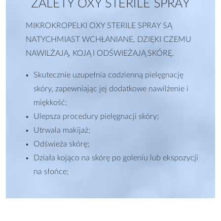
ZALETY OXY STERILE SPRAY
MIKROKROPELKI OXY STERILE SPRAY SĄ
NATYCHMIAST WCHŁANIANE, DZIĘKI CZEMU
NAWILŻAJĄ, KOJĄ I ODŚWIEŻAJĄ SKÓRĘ.
Skutecznie uzupełnia codzienną pielęgnację
skóry, zapewniając jej dodatkowe nawilżenie i
miękkość;
Ulepsza procedury pielęgnacji skóry;
Utrwala makijaż;
Odświeża skórę;
Działa kojąco na skórę po goleniu lub ekspozycji
na słońce;