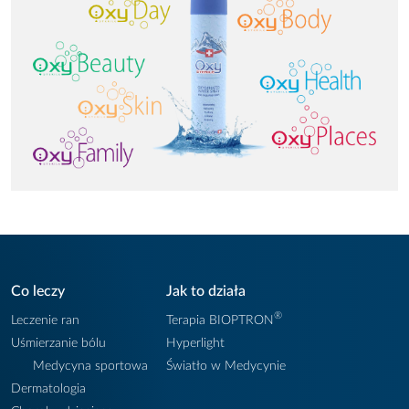
Co leczy
Jak to działa
®
Leczenie ran
Terapia BIOPTRON
Uśmierzanie bólu
Hyperlight
Medycyna sportowa
Światło w Medycynie
Dermatologia