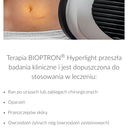
®
Terapia BIOPTRON
Hyperlight przeszła
badania kliniczne i jest dopuszczona do
stosowania w leczeniu:
Ran po urazach lub zabiegach chirurgicznych
Oparzeń
Przeszczepów skóry
Owrzodzeń żylnych nóg (owrzodzeń zastoinowych)