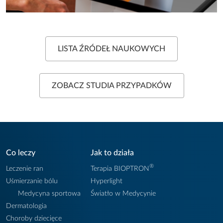
LISTA ŹRÓDEŁ NAUKOWYCH
ZOBACZ STUDIA PRZYPADKÓW
Co leczy
Jak to działa
®
Leczenie ran
Terapia BIOPTRON
Uśmierzanie bólu
Hyperlight
Medycyna sportowa
Światło w Medycynie
Dermatologia
Choroby dziecięce