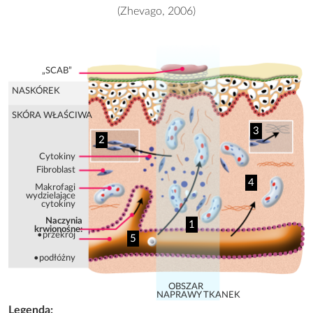
(Zhevago, 2006)
„SCAB”
NASKÓREK
SKÓRA WŁAŚCIWA
3
2
Cytokiny
Fibroblast
4
Makrofagi
wydzielające
cytokiny
Naczynia
1
krwionośne:
•przekrój
5
•podłóżny
OBSZAR
NAPRAWY TKANEK
Legenda: