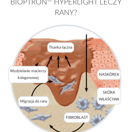
BIOPTRON
HYPERLIGHT LECZY
RANY?
Tkanka łączna
Wydzielanie macierzy
NASKÓREK
kolagenowej
SKÓRA
WŁAŚCIWA
Migracja do rany
FIBROBLAST