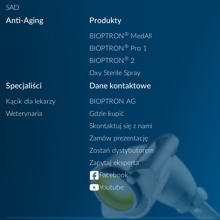
SAD
Anti-Aging
Produkty
®
BIOPTRON
MedAll
®
BIOPTRON
Pro 1
®
BIOPTRON
2
Oxy Sterile Spray
Specjaliści
Dane kontaktowe
Kącik dla lekarzy
BIOPTRON AG
Weterynaria
Gdzie kupić
Skontaktuj się z nami
Zamów prezentację
Zostań dystybutorem
Zapytaj eksperta
Facebook
Youtube