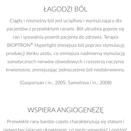
ŁAGODZI BÓL
Ciągły i nieznośny ból jest uciążliwy i wyniszczający dla
pacjentów z przewlekłymi ranami. Ból utrudnia gojenie się
ran i spowalnia powrót pacjenta do zdrowia. Terapia
®
BIOPTRON
Hyperlight zmniejsza ból poprzez stymulację
produkcji tlenku azotu, co zmniejsza nadmierną stymulację
somatycznych nerwów obwodowych i rozszerza naczynia
krwionośne, zmniejszając jednocześnie ból niedokrwienny.
(Gaspariyan i in., 2005; Samoilova i in., 2008)
WSPIERA ANGIOGENEZĘ
Przewlekłe rany bardzo często charakteryzują się słabym i
niewystarczającym ukrwieniem, co może spowolnić i opóźnić