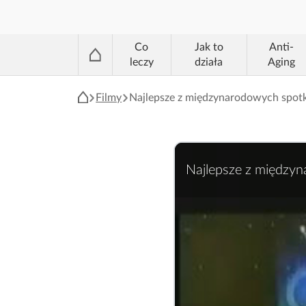
®
Co
Jak to
Anti-
leczy
działa
Aging
Filmy
Najlepsze z międzynarodowych spot
Najlepsze z między