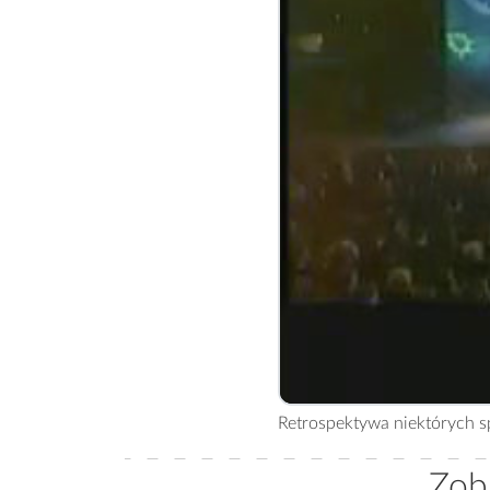
Retrospektywa niektórych sp
Zoba