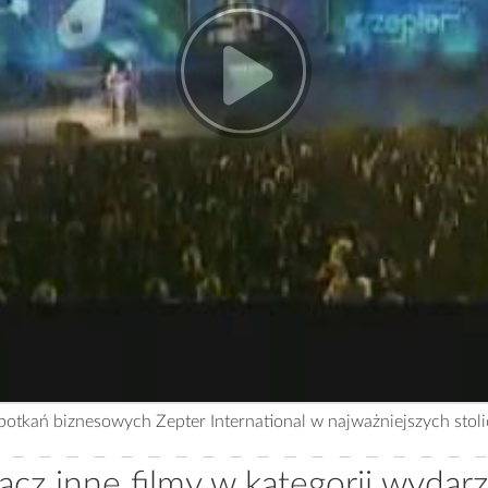
otkań biznesowych Zepter International w najważniejszych stoli
cz inne filmy w kategorii wydar