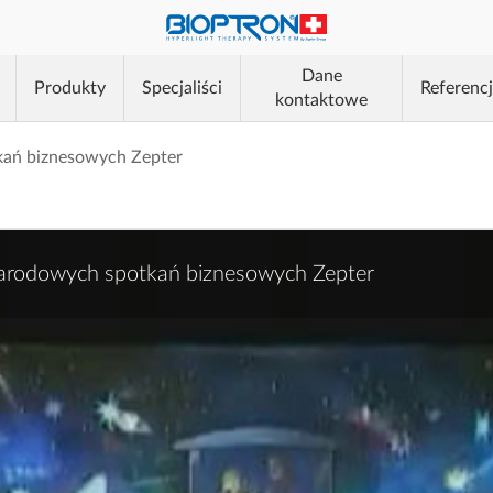
®
Dane
Produkty
Specjaliści
Referenc
kontaktowe
®
kań biznesowych Zepter
®
narodowych spotkań biznesowych Zepter