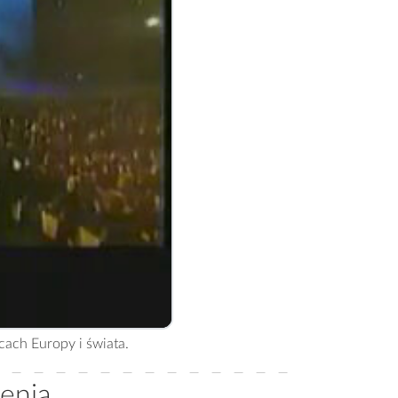
cach Europy i świata.
zenia